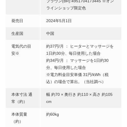
ブラウン(BR):4951704173445 ※オン
ラインショップ限定色
発売日
2024年5月1日
生産国
中国
電気代の目
約37円/月 ： ヒーターとマッサージを
安※
1日約30分、毎日使用した場合
約34円/月 ： マッサージを1日約30
分、毎日使用した場合
※電力料金目安単価 31円/kWh（税
込）の場合で算出。（当社調べ）
本体寸法 通
幅 約70 × 奥行き 約110 × 高さ 約105
常（約）
cm
本体質量
約60kg
（約）