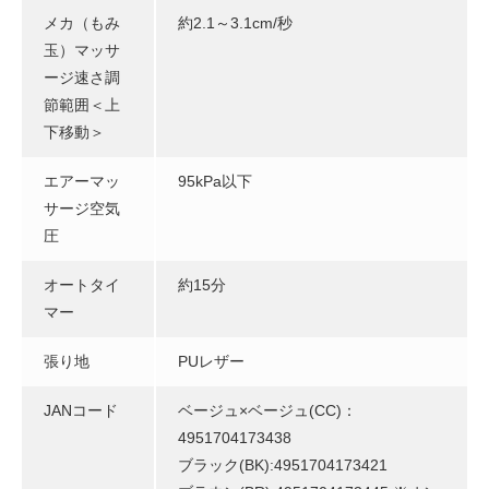
メカ（もみ
約2.1～3.1cm/秒
玉）マッサ
ージ速さ調
節範囲＜上
下移動＞
エアーマッ
95kPa以下
サージ空気
圧
オートタイ
約15分
マー
張り地
PUレザー
JANコード
ベージュ×ベージュ(CC)：
4951704173438
ブラック(BK):4951704173421