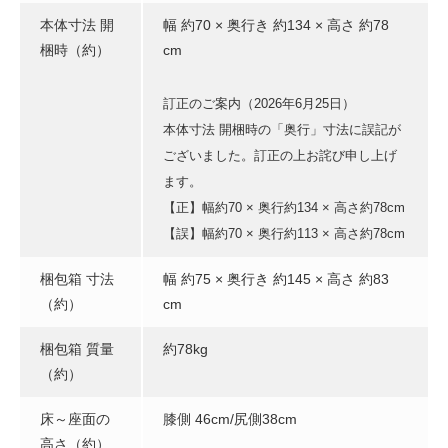
本体寸法 開
幅 約70 × 奥行き 約134 × 高さ 約78
梱時（約）
cm
訂正のご案内（2026年6月25日）
本体寸法 開梱時の「奥行」寸法に誤記が
ございました。訂正の上お詫び申し上げ
ます。
【正】幅約70 × 奥行約134 × 高さ約78cm
【誤】幅約70 × 奥行約113 × 高さ約78cm
梱包箱 寸法
幅 約75 × 奥行き 約145 × 高さ 約83
（約）
cm
梱包箱 質量
約78kg
（約）
床～座面の
膝側 46cm/尻側38cm
高さ（約）