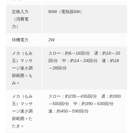
定格入力
80W（電熱器6W）
（消費電
力）
待機電力
2W
メカ（もみ
スロー：約6～16回/分 遅：約10～20
玉）マッサ
回/分 中：約14～24回/分 速：約18
ージ速さ調
～28回/分
節範囲＜も
み＞
メカ（もみ
スロー：約235～435回/分 遅：約300
玉）マッサ
～500回/分 中：約390～530回/分
ージ速さ調
速：約450～590回/分
節範囲＜た
たき＞